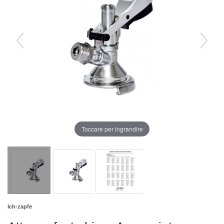
Toccare per ingrandire
Ich-zapfe