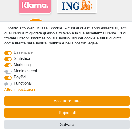
Il nostro sito Web utilizza i cookie. Alcuni di questi sono essenziali, altri
ci aiutano a migliorare questo sito Web e la tua esperienza utente. Puoi
trovare ulteriori informazioni sul nostro uso dei cookie e sui tuoi diritti
come utente nella nostra: politica e nella nostra: legale.
© Copyright 2026 | Tutti i diritti riservati. - Tutti i diritti riservati. Prezzi
Essenziale
incl. 19% di imposta sul valore aggiunto | prezzi base vedi dettaglio
Statistica
articolo | *Si applica alle consegne in Italia!
Marketing
Media esterni
Contatto
Withdraw from contract here
PayPal
Functional
Altre impostazioni
Accettare tutto
Reject all
Salvare