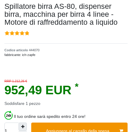
Spillatore birra AS-80, dispenser
birra, macchina per birra 4 linee -
Motore di raffreddamento a liquido
Codice articolo
444070
fabbricante:
ich-zapfe
RRP 1.212,26 €
*
952,49 EUR
Soddisfare
1
pezzo
Il tuo ordine sarà spedito entro 24 ore!
Aggiungere al carrello della spesa