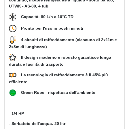
continuo, motore refrigerante a liquido - sotto banco,
UTWK - AS-80, 4 tubi
Capacità: 80 L/h a 10°C TD
Pronto per l'uso in pochi minuti
4 circuiti di raffreddamento (ciascuno di 2x11m e
2x8m di lunghezza)
Il design moderno e robusto garantisce lunga
durata e facilità di trasporto
La tecnologia di raffreddamento è il 45% più
efficiente
Green Rope - rispettosa dell'ambiente
- 1/4 HP
- Serbatoio dell'acqua: 20 litri