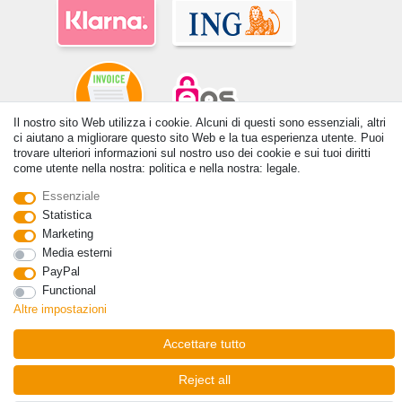
Il nostro sito Web utilizza i cookie. Alcuni di questi sono essenziali, altri
ci aiutano a migliorare questo sito Web e la tua esperienza utente. Puoi
trovare ulteriori informazioni sul nostro uso dei cookie e sui tuoi diritti
© Copyright 2026 | Tutti i diritti riservati. - Tutti i diritti riservati. Prezzi
come utente nella nostra: politica e nella nostra: legale.
incl. 19% di imposta sul valore aggiunto | prezzi base vedi dettaglio
articolo | *Si applica alle consegne in Italia!
Essenziale
Statistica
Contatto
Withdraw from contract here
Marketing
Media esterni
PayPal
Functional
Altre impostazioni
Accettare tutto
Reject all