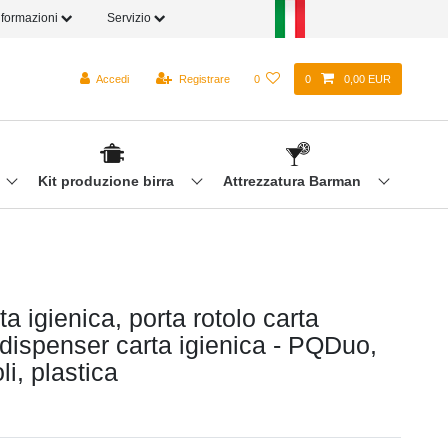
nformazioni
Servizio
Accedi
Registrare
0
0
0,00 EUR
Kit produzione birra
Attrezzatura Barman
ta igienica, porta rotolo carta
 dispenser carta igienica - PQDuo,
li, plastica