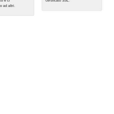
ti e ci
certificato SSL.
ad altri.