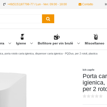
+49(5151)87798-77 / Lun - Ven: 09:00 - 18:00
Contatto
I
irra
Igiene
Bollitore per vin brulè
Miscellaneo
ica, porta rotolo carta igienica, dispenser carta igienica - PQDuo, per 2 rotoli, plastica
Ich-zapfe
Porta car
igienica,
per 2 roto