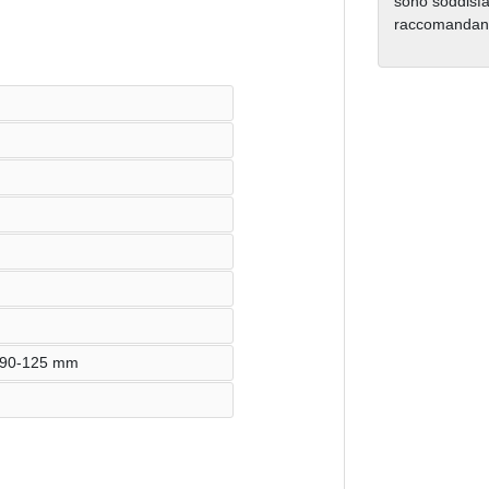
sono soddisfat
raccomandano 
 Ø 90-125 mm