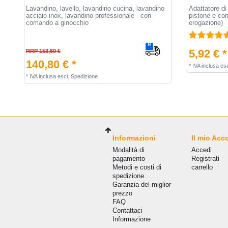
Lavandino, lavello, lavandino cucina, lavandino
Adattatore di
acciaio inox, lavandino professionale - con
pistone e com
comando a ginocchio
erogazione)
5,92 € *
RRP 153,60 €
140,80 € *
*
IVA inclusa
esc
*
IVA inclusa
escl.
Spedizione
Informazioni
Il mio Acc
Modalità di
Accedi
pagamento
Registrati
Metodi e costi di
carrello
spedizione
Garanzia del miglior
prezzo
FAQ
Сontattaci
Informazione