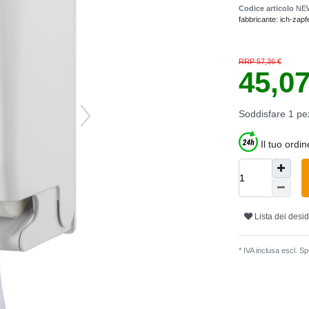
Codice articolo
NE
fabbricante:
ich-zapf
RRP 57,36 €
45,0
Soddisfare
1
pe
Il tuo ordi
Lista dei desid
* IVA inclusa escl.
Spe