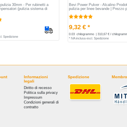
 pulizia 30mm - Per rubinetti a
Bevi Power Pulver - Alcalino Prodott
pensatori (pulizia sistema di
pulizia per linee bevande | Prezzo 
9,32 € *
0.03
chilogrammo
| 310,67 € / chilogram
l.
Spedizione
*
IVA inclusa
escl.
Spedizione
ount
Informazioni
Spedizione
Membro
legali
Diritto di recesso
Politica sulla privacy
Impressum
Condizioni generali di
contratto