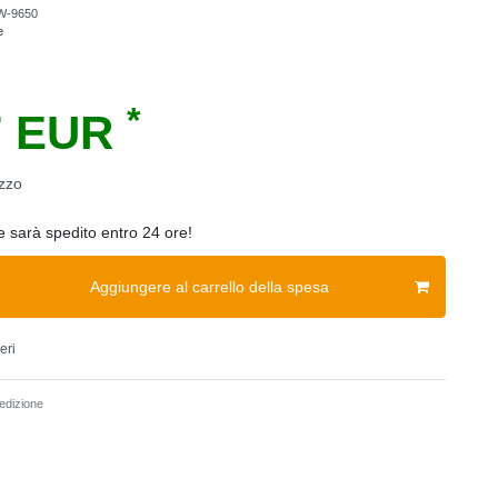
W-9650
e
*
7 EUR
zzo
ne sarà spedito entro 24 ore!
Aggiungere al carrello della spesa
eri
dizione