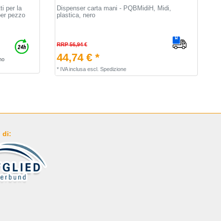
i per la
Dispenser carta mani - PQBMidiH, Midi,
per pezzo
plastica, nero
RRP 56,94 €
44,74 € *
mo
*
IVA inclusa
escl.
Spedizione
 di: