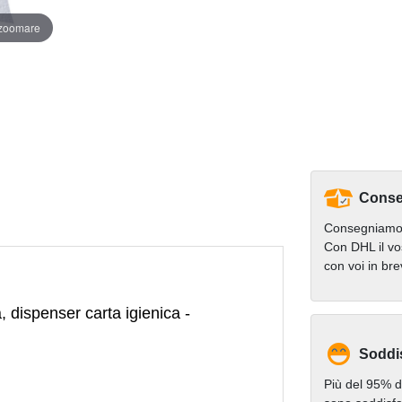
 zoomare
Conse
Consegniamo 
Con DHL il vo
con voi in br
a, dispenser carta igienica -
Soddi
Più del 95% de