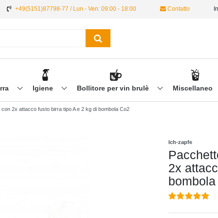
+49(5151)87798-77 / Lun - Ven: 09:00 - 18:00
Contatto
I
irra
Igiene
Bollitore per vin brulè
Miscellaneo
 con 2x attacco fusto birra tipo A e 2 kg di bombola Co2
Ich-zapfe
Pacchett
2x attacc
bombola