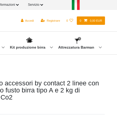
nformazioni
Servizio
Accedi
Registrare
0
0
0,00 EUR
Kit produzione birra
Attrezzatura Barman
o accessori by contact 2 linee con
o fusto birra tipo A e 2 kg di
 Co2