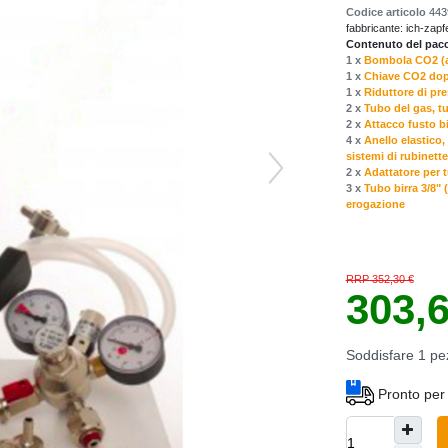
Codice articolo
443
fabbricante:
ich-zapf
Contenuto del pacch
1 x
Bombola CO2 (an
1 x
Chiave CO2 dopp
1 x
Riduttore di pre
2 x
Tubo del gas, t
2 x
Attacco fusto bi
4 x
Anello elastico,
sistemi di rubinette
2 x
Adattatore per t
3 x
Tubo birra 3/8"
erogazione
RRP 352,30 €
303,
Soddisfare
1
pe
Pronto per 