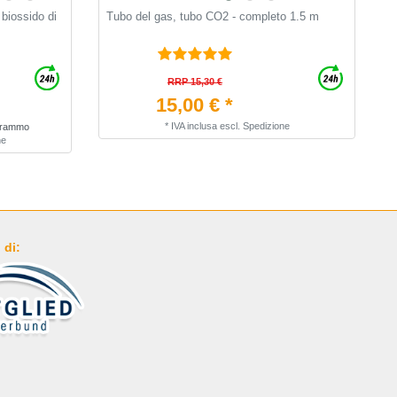
biossido di
Tubo del gas, tubo CO2 - completo 1.5 m
A
A
RRP 15,30 €
15,00 € *
*
IVA inclusa
escl.
Spedizione
ogrammo
ne
 di: