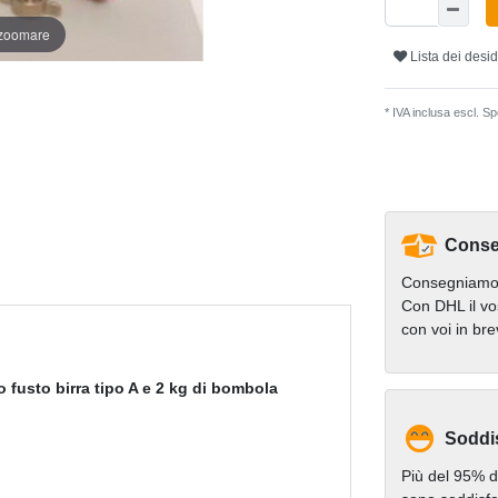
 zoomare
Lista dei desid
* IVA inclusa escl.
Spe
Conse
Consegniamo 
Con DHL il vo
con voi in br
 fusto birra tipo A e 2 kg di bombola
Soddi
Più del 95% de