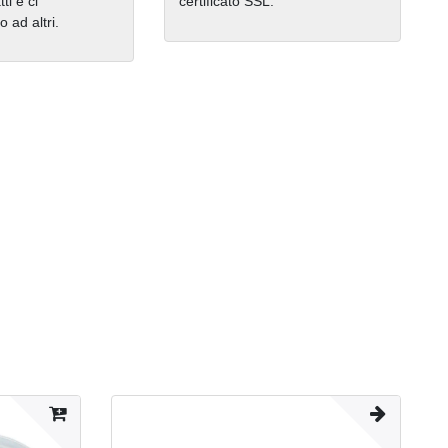
ti e ci
certificato SSL.
ad altri.