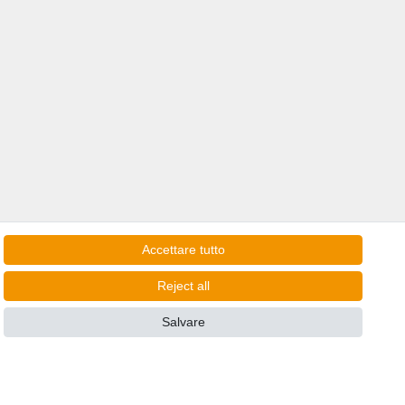
Accettare tutto
Reject all
e consegne in Italia!
Salvare