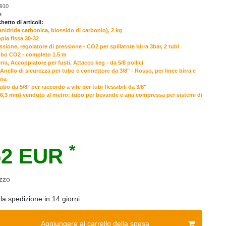
910
e
etto di articoli:
idride carbonica, biossido di carbonio), 2 kg
ia fissa 30-32
ssione, regolatore di pressione - CO2 per spillatore birra 3bar, 2 tubi
ubo CO2 - completo 1.5 m
rra, Accoppiatore per fusti, Attacco keg - da 5/8 pollici
 Anello di sicurezza per tubo e connettore da 3/8" - Rosso, per linee birra e
ria
ubo da 5/8" per raccordo a vite per tubi flessibili da 3/8"
 (6,3 mm) venduto al metro: tubo per bevande e aria compressa per sistemi di
*
62 EUR
zzo
la spedizione in 14 giorni.
Aggiungere al carrello della spesa