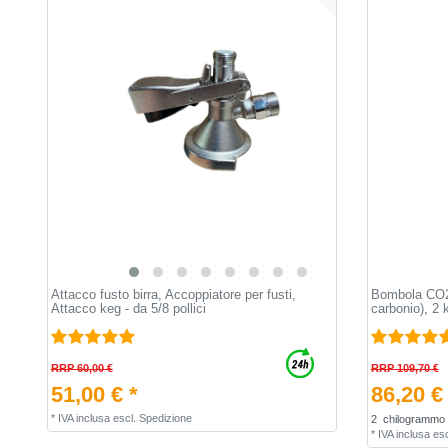
Attacco fusto birra, Accoppiatore per fusti,
Bombola CO2 
Attacco keg - da 5/8 pollici
carbonio), 2 
RRP 60,00 €
RRP 109,70 €
51,00 € *
86,20 €
*
IVA inclusa
escl.
Spedizione
2
chilogrammo
*
IVA inclusa
esc