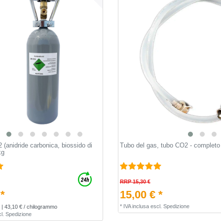
(anidride carbonica, biossido di
Tubo del gas, tubo CO2 - completo
kg
RRP 15,30 €
 *
15,00 € *
*
IVA inclusa
escl.
Spedizione
| 43,10 € / chilogrammo
l.
Spedizione