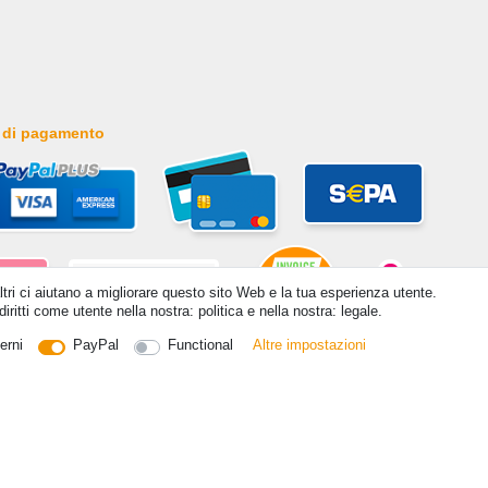
 di pagamento
altri ci aiutano a migliorare questo sito Web e la tua esperienza utente.
iritti come utente nella nostra: politica e nella nostra: legale.
erni
PayPal
Functional
Altre impostazioni
itti riservati. Prezzi incl. 19% di imposta sul valore aggiunto | prezzi base vedi dettaglio articolo | *Si applica all
ontatto