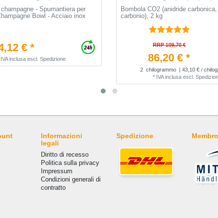
champagne - Spumantiera per
Bombola CO2 (anidride carbonica, 
Champagne Bowl - Acciaio inox
carbonio), 2 kg
4,12 € *
RRP 109,70 €
86,20 € *
*
IVA inclusa
escl.
Spedizione
2
chilogrammo
| 43,10 € / chil
*
IVA inclusa
escl.
Spedizio
ount
Informazioni
Spedizione
Membro
legali
Diritto di recesso
Politica sulla privacy
Impressum
Condizioni generali di
contratto