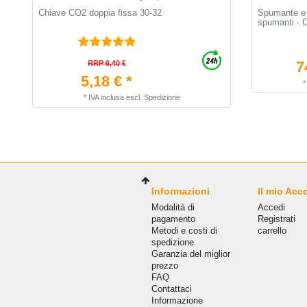
Chiave CO2 doppia fissa 30-32
Spumante e 
spumanti - 
7
RRP 6,40 €
5,18 € *
*
IVA inclusa
escl.
Spedizione
Informazioni
Il mio Acc
Modalità di
Accedi
pagamento
Registrati
Metodi e costi di
carrello
spedizione
Garanzia del miglior
prezzo
FAQ
Сontattaci
Informazione