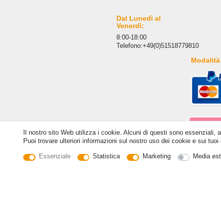
Dal Lunedì al
Venerdì:
8:00-18:00
Telefono:+49(0)51518779810
Modalità
Il nostro sito Web utilizza i cookie. Alcuni di questi sono essenziali, 
Puoi trovare ulteriori informazioni sul nostro uso dei cookie e sui tuoi d
Essenziale
Statistica
Marketing
Media est
© Copyright 2026 | Tutti i diritti riservati. - Tutti i dir
C
Withdraw from contract here