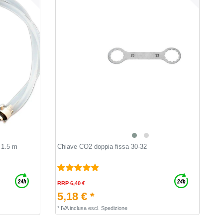
 1.5 m
Chiave CO2 doppia fissa 30-32
RRP 6,40 €
5,18 € *
*
IVA inclusa
escl.
Spedizione