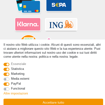
Il nostro sito Web utilizza i cookie. Alcuni di questi sono essenziali, altri
ci aiutano a migliorare questo sito Web e la tua esperienza utente. Puoi
trovare ulteriori informazioni sul nostro uso dei cookie e sui tuoi diritti
come utente nella nostra: politica e nella nostra: legale.
© Copyright 2026 | Tutti i diritti riservati. - Tutti i diritti riservati. Prezzi
Essenziale
incl. 19% di imposta sul valore aggiunto | prezzi base vedi dettaglio
Statistica
articolo | *Si applica alle consegne in Italia!
Marketing
Contatto
Withdraw from contract here
Media esterni
PayPal
Functional
Altre impostazioni
Accettare tutto