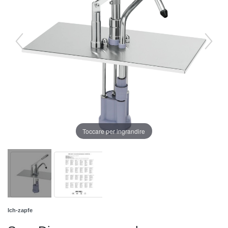
Toccare per ingrandire
Ich-zapfe