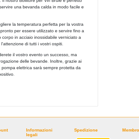
 Il nostro Bollitore per Vin Brulè è perfetto
e servire una bevanda calda in modo facile e
gliere la temperatura perfetta per la vostra
 pronto per essere utilizzato e servire fino a
 corpo in acciaio inossidabile verniciato a
'attenzione di tutti i vostri ospiti.
nderete il vostro evento un successo, ma
rogazione delle bevande. Inoltre, grazie ai
tra pompa elettrica sarà sempre protetta da
ositivo.
ount
Informazioni
Spedizione
Membro
legali