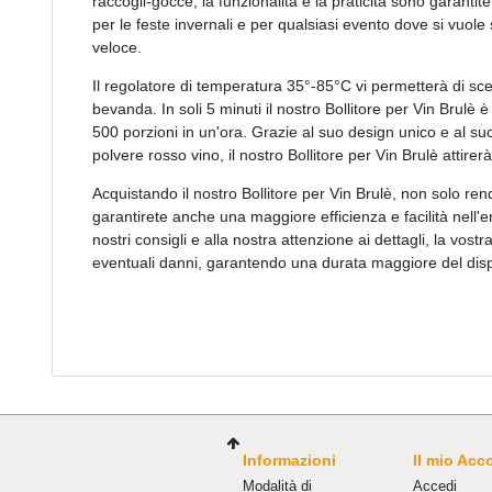
raccogli-gocce, la funzionalità e la praticità sono garantite.
per le feste invernali e per qualsiasi evento dove si vuol
veloce.
Il regolatore di temperatura 35°-85°C vi permetterà di sce
bevanda. In soli 5 minuti il nostro Bollitore per Vin Brulè è
500 porzioni in un'ora. Grazie al suo design unico e al suo
polvere rosso vino, il nostro Bollitore per Vin Brulè attirerà l
Acquistando il nostro Bollitore per Vin Brulè, non solo re
garantirete anche una maggiore efficienza e facilità nell'e
nostri consigli e alla nostra attenzione ai dettagli, la vos
eventuali danni, garantendo una durata maggiore del disp
Informazioni
Il mio Acc
Modalità di
Accedi