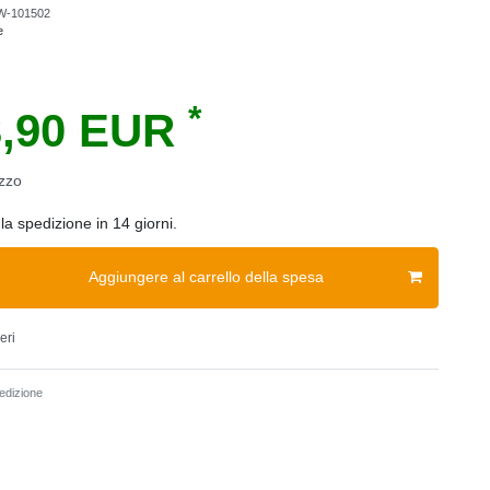
W-101502
e
*
3,90 EUR
zzo
la spedizione in 14 giorni.
Aggiungere al carrello della spesa
eri
dizione