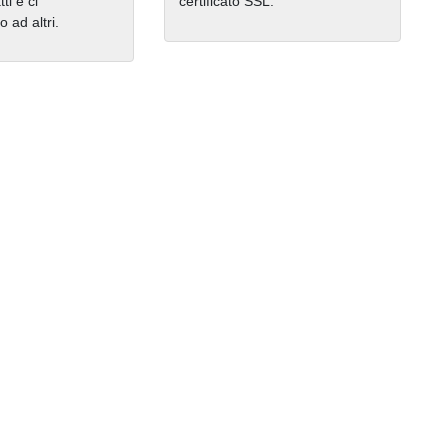
ti e ci
certificato SSL.
ad altri.