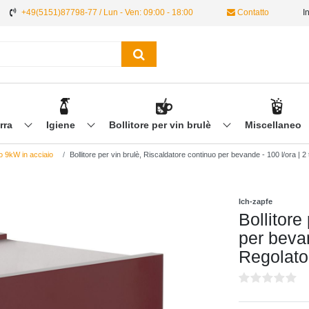
+49(5151)87798-77 / Lun - Ven: 09:00 - 18:00
Contatto
I
irra
Igiene
Bollitore per vin brulè
Miscellaneo
no 9kW in acciaio
Bollitore per vin brulè, Riscaldatore continuo per bevande - 100 l/ora | 
Ich-zapfe
Bollitore
per bevan
Regolato