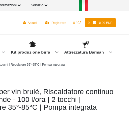
nformazioni
Servizio
Accedi
Registrare
0
0
0,00 EUR
Kit produzione birra
Attrezzatura Barman
2 tocchi | Regolatore 35°-85°C | Pompa integrata
 per vin brulè, Riscaldatore continuo
de - 100 l/ora | 2 tocchi |
re 35°-85°C | Pompa integrata