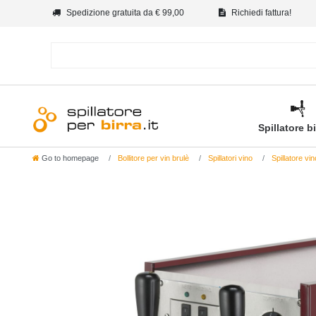
Spedizione gratuita da € 99,00
Richiedi fattura!
Spillatore b
Go to homepage
Bollitore per vin brulè
Spillatori vino
Spillatore vi