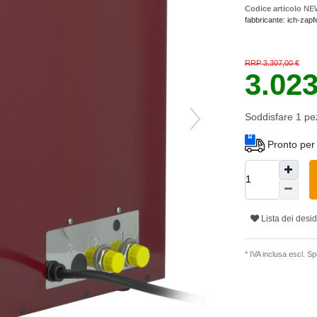
Codice articolo
NE
fabbricante:
ich-zapf
RRP 3.307,00 €
3.02
Soddisfare
1
pe
Pronto per 
Lista dei desid
* IVA inclusa escl.
Spe