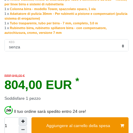
per linee birra e sistemi di rubinetteria
1 x
Сolonna birra - modello Tower, spazzolato opaco, 1 via
1 x
Adattatore di pulizia 30mm - Per rubinetti a pistone e compensatori (pulizia
sistema di erogazione)
1 x
Tubo trasparente, tubo per birra - 7 mm, completo, 3.0 m
1 x
Rubinetto birra, rubinetto spillatore birra - con compensatore,
autochiusura, cromo, versione 7 mm
KEG
RRP 946,00 €
*
804,00 EUR
Soddisfare
1
pezzo
Il tuo ordine sarà spedito entro 24 ore!
Aggiungere al carrello della spesa