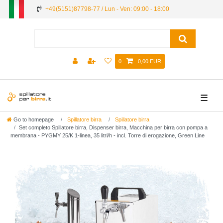
+49(5151)87798-77 / Lun - Ven: 09:00 - 18:00
0
0,00 EUR
☰
Go to homepage
Spillatore birra
Spillatore birra
Set completo Spillatore birra, Dispenser birra, Macchina per birra con pompa a
membrana - PYGMY 25/K 1-linea, 35 litri/h - incl. Torre di erogazione, Green Line