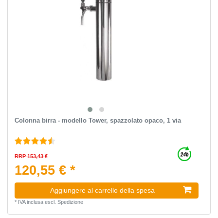
Сolonna birra - modello Tower, spazzolato opaco, 1 via
RRP 153,43 €
120,55 € *
Aggiungere al carrello della spesa
*
IVA inclusa
escl.
Spedizione