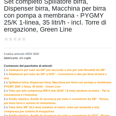
Set completo Spillatore birra,
Dispenser birra, Macchina per birra
con pompa a membrana - PYGMY
25/K 1-linea, 35 litri/h - incl. Torre di
erogazione, Green Line
Codice articolo
NEW-3605
fabbricante:
ich-zapfe
Contenuto del pacchetto di articoli:
1 x
Adattatore per tubo da 5/8" per raccordo a vite per tubi flessibili da 3/8"
1 x
Adattatore per tubo da 3/4" a 5/16" - Connettore a vite per linee di birra e
aria
1 x
Spillatore birra, Dispenser birra, Macchina per birra con pompa a membrana
PYGMY 25/K 1-linea, 35 litri/h - Green Line
2 x
Tubo per aria compressa NW 6 mm (5/16" / 8 mm) venduto al metro - Per la
ristorazione e l'industria
2 x
Anello elastico, Anello di sicurezza per tubo e connettore da 3/8" - Rosso,
per linee birra e sistemi di rubinetteria
2 x
Tubo birra 3/8" (6,3 mm) venduto al metro: tubo per bevande e aria
compressa per sistemi di erogazione
2 x
Anello elastico, Anello di sicurezza per tubo e connettore da 5/16" - Rosso,