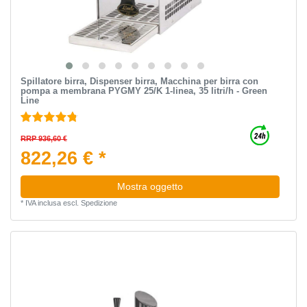
Spillatore birra, Dispenser birra, Macchina per birra con
pompa a membrana PYGMY 25/K 1-linea, 35 litri/h - Green
Line
RRP 936,60 €
822,26 € *
Mostra oggetto
*
IVA inclusa
escl.
Spedizione