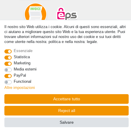
Il nostro sito Web utilizza i cookie. Alcuni di questi sono essenziali, altri
ci aiutano a migliorare questo sito Web e la tua esperienza utente. Puoi
© Copyright 2026 | Tutti i diritti riservati. - Tutti i diritti riservati. Prezzi
trovare ulteriori informazioni sul nostro uso dei cookie e sui tuoi diritti
incl. 19% di imposta sul valore aggiunto | prezzi base vedi dettaglio
come utente nella nostra: politica e nella nostra: legale.
articolo | *Si applica alle consegne in Italia!
Essenziale
Contatto
Withdraw from contract here
Statistica
Marketing
Media esterni
PayPal
Functional
Altre impostazioni
Accettare tutto
Reject all
Salvare