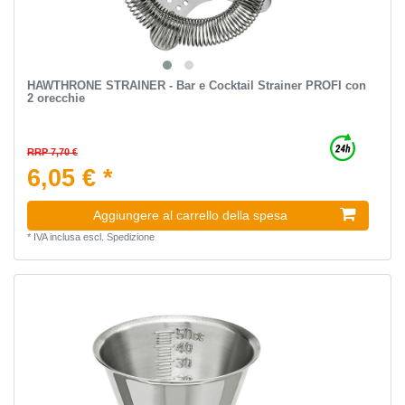
HAWTHRONE STRAINER - Bar e Cocktail Strainer PROFI con
2 orecchie
RRP 7,70 €
6,05 € *
Aggiungere al carrello della spesa
*
IVA inclusa
escl.
Spedizione