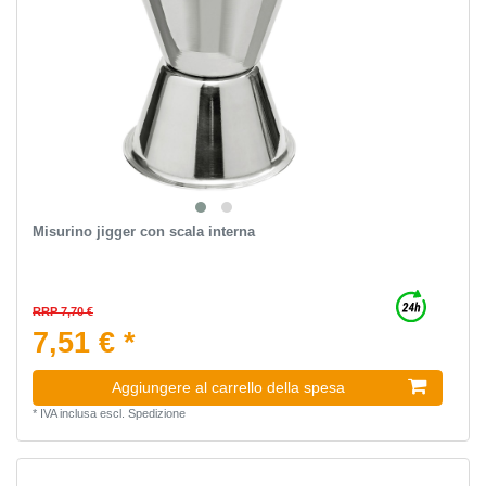
Misurino jigger con scala interna
RRP 7,70 €
7,51 € *
Aggiungere al carrello della spesa
*
IVA inclusa
escl.
Spedizione