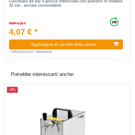
Cucchiaio da bar a goccia intrecciata con pomello in metallo
31 cm - acciaio inossidabile
RRP 5,18 €
4,07 € *
Aggiungere al carrello della spesa
*
IVA inclusa
escl.
Spedizione
Potrebbe interessarti anche:
-4%