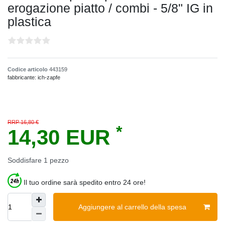
erogazione piatto / combi - 5/8" IG in
plastica
Codice articolo
443159
fabbricante:
ich-zapfe
RRP 16,80 €
*
14,30 EUR
Soddisfare
1
pezzo
Il tuo ordine sarà spedito entro 24 ore!
Aggiungere al carrello della spesa