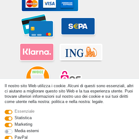
Il nostro sito Web utilizza i cookie. Alcuni di questi sono essenziali, altri
ci aiutano a migliorare questo sito Web e la tua esperienza utente. Puoi
trovare ulteriori informazioni sul nostro uso dei cookie e sui tuoi diritti
© Copyright 2026 | Tutti i diritti riservati. - Tutti i diritti riservati. Prezzi
come utente nella nostra: politica e nella nostra: legale.
incl. 19% di imposta sul valore aggiunto | prezzi base vedi dettaglio
Essenziale
articolo | *Si applica alle consegne in Italia!
Statistica
Contatto
Withdraw from contract here
Marketing
Media esterni
PayPal