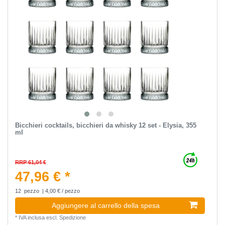
Bicchieri cocktails, bicchieri da whisky 12 set - Elysia, 355
ml
RRP 61,04 €
47,96 € *
12
pezzo
| 4,00 € / pezzo
Aggiungere al carrello della spesa
*
IVA inclusa
escl.
Spedizione