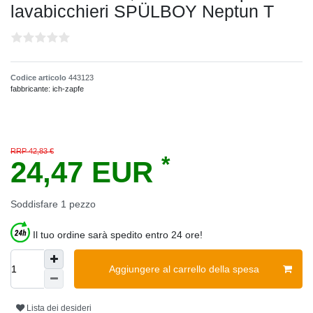
lavabicchieri SPÜLBOY Neptun T
Codice articolo
443123
fabbricante:
ich-zapfe
RRP 42,83 €
*
24,47 EUR
Soddisfare
1
pezzo
Il tuo ordine sarà spedito entro 24 ore!
Aggiungere al carrello della spesa
Lista dei desideri