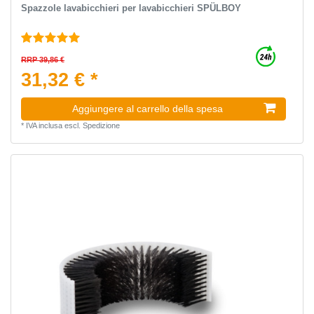
Spazzole lavabicchieri per lavabicchieri SPÜLBOY
RRP 39,86 €
31,32 € *
Aggiungere al carrello della spesa
*
IVA inclusa
escl.
Spedizione