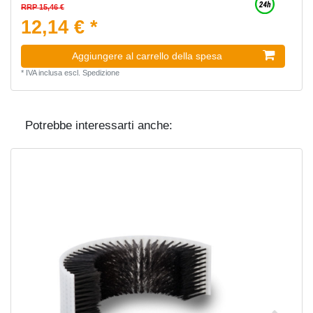
RRP 15,46 €
12,14 € *
Aggiungere al carrello della spesa
*
IVA inclusa
escl.
Spedizione
Potrebbe interessarti anche: