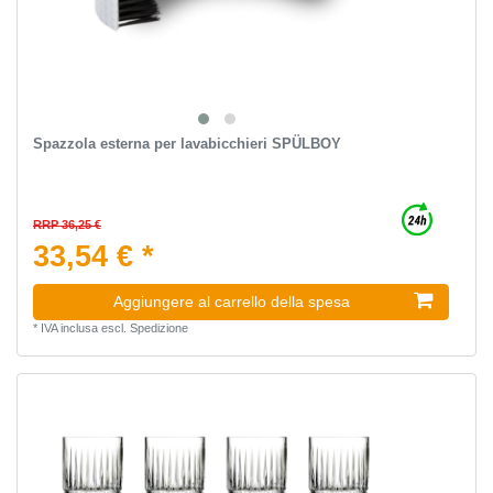
Spazzola esterna per lavabicchieri SPÜLBOY
RRP 36,25 €
33,54 € *
Aggiungere al carrello della spesa
*
IVA inclusa
escl.
Spedizione