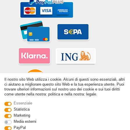
Il nostro sito Web utilizza i cookie. Alcuni di questi sono essenziali, altri
ci aiutano a migliorare questo sito Web e la tua esperienza utente. Puoi
trovare ulteriori informazioni sul nostro uso dei cookie e sui tuoi diritti
come utente nella nostra: politica e nella nostra: legale.
© Copyright 2026 | Tutti i diritti riservati. - Tutti i diritti riservati. Prezzi
Essenziale
incl. 19% di imposta sul valore aggiunto | prezzi base vedi dettaglio
Statistica
articolo | *Si applica alle consegne in Italia!
Marketing
Media esterni
Contatto
Withdraw from contract here
PayPal