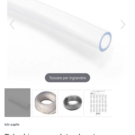
Toccare per ingrandire
Ich-zapfe