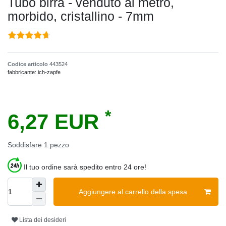
Tubo birra - venduto al metro,
morbido, cristallino - 7mm
Codice articolo
443524
fabbricante:
ich-zapfe
*
6,27 EUR
Soddisfare
1
pezzo
Il tuo ordine sarà spedito entro 24 ore!
Aggiungere al carrello della spesa
Lista dei desideri