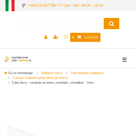
+49(5151)87798-77 / Lun - Ven: 09:00 - 18:00
0
0,00 EUR
☰
Go to homepage
Spillatore birra
Tubi impianto spillatura
Tubi per impianti spina birra (al metro)
Tubo birra - venduto al metro, morbido, cristallino - 7mm