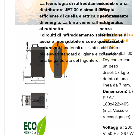
La tecnologia di raffreddamento del
minimo e una
distributore JET 30 è circa il 45% più
birra
efficiente di quella elettrica one Consumo
perfettamente
di energia. La birra viene raffreddata fino
refrigerata
al rubinetto.
senza
Spillatore birra
I circuiti di raffreddamento sono in
formazione di
JET 30 - dati
acciaio inossidabile e sono quindi stabili
schiuma
tecnici
e durevoli
I materiali utilizzati soddisfano i
Il nobile JET 30
più elevati standard di igiene e consentono
Dry cooler con
una lunga durata del frigorifero.
un peso
di soli 17 kg è
dotato di una
linea da 7 mm.
Dimensioni:
L /
P / A /
180х422х405
(incl. Vassoio
raccogligocce)
Voltaggio:
230
V, 50 Hz, 267 W,