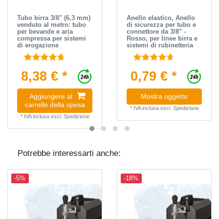
Tubo birra 3/8" (6,3 mm)
Anello elastico, Anello
venduto al metro: tubo
di sicurezza per tubo e
per bevande e aria
connettore da 3/8" -
compressa per sistemi
Rosso, per linee birra e
di erogazione
sistemi di rubinetteria
8,38 € *
0,79 € *
Aggiungere al
Mostra oggetto
carrello della spesa
*
IVA inclusa
escl.
Spedizione
*
IVA inclusa
escl.
Spedizione
Potrebbe interessarti anche:
-5%
-18%