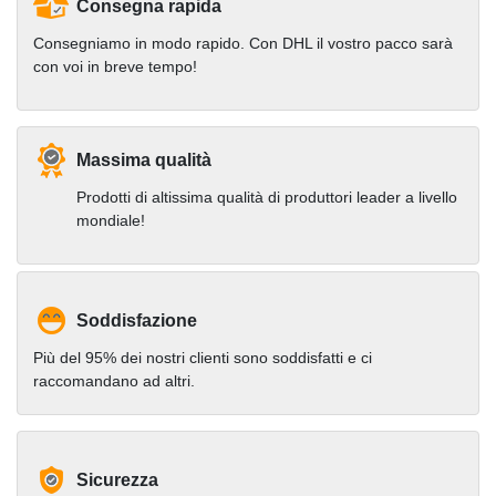
Consegna rapida
fissalo
Consegniamo in modo rapido. Con DHL il vostro pacco sarà
Buca la canna
con voi in breve tempo!
Impostare la
pressione del
rubinetto sul riduttore
di pressione
Massima qualità
Collega l'erogatore
Prodotti di altissima qualità di produttori leader a livello
alla presa
mondiale!
Imposta la pressione
e goditi una birra
fredda
Soddisfazione
Più del 95% dei nostri clienti sono soddisfatti e ci
raccomandano ad altri.
Sicurezza