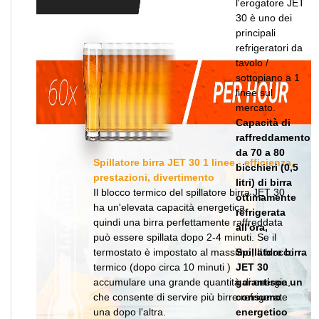
l'erogatore JET
30 è uno dei
principali
refrigeratori da
tavolo /
sottopiano a 1
linee sul
mercato.
Capacità di
raffreddamento
da 70 a 80
Spillatore birra JET 30 1 linee - efficienza,
bicchieri (0,5
prestazioni, divertimento
litri) di birra
Il blocco termico del spillatore birra JET 30
ottimamente
ha un'elevata capacità energetica,
refrigerata
quindi una birra perfettamente raffreddata
all'ora,
può essere spillata dopo 2-4 minuti. Se il
termostato è impostato al massimo, Il blocco
Spillatore birra
termico (dopo circa 10 minuti )
JET 30
accumulare una grande quantità di energia,
garantisce un
che consente di servire più birre refrigerate
consumo
una dopo l'altra.
energetico