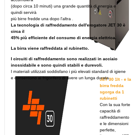
(dopo circa 10 minuti) una grande quantità di energia e
quindi servirà
più birre fredde una dopo l'altra .
La tecnologia di raffreddamento dell'erogatore JET 30 è
circa il
45% più efficiente del consumo di energia elettrica.
La birra viene raffreddata al rubinetto.
I circuiti di raffreddamento sono realizzati in acciaio
inossidabile e sono quindi stabili e durevoli.
I materiali utilizzati soddisfano i più elevati standard di igiene
e consentono al frigorifero di avere un lunga durata.
JET 30 1lt - e la
birra fredda
sgorga da 1
rubinetti
Con la sua forte
capacità di
raffreddamento
e le dimensioni
perfette,