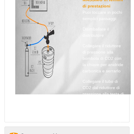
di prestazioni
Puoi toccare in pochi
semplici passaggi:
Disimballare il
distributore
Collegare il riduttore
di pressione alla
bombola di CO2 con
la chiave per anidride
carbonica e serrarlo
Collegare il tubo di
CO2 dal riduttore di
pressione alla testa di
erogazione
Collega il tubo della
birra alla testa di
erogazione, collegalo
al distributore e