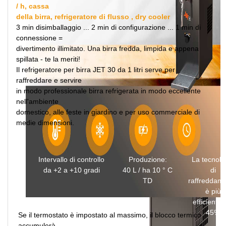
/ h, cassa
della birra, refrigeratore di flusso , dry cooler
3 min disimballaggio ... 2 min di configurazione ... 1 min di
connessione =
divertimento illimitato. Una birra fredda, limpida e appena
spillata - te la meriti!
Il refrigeratore per birra JET 30 da 1 litri serve per
raffreddare e servire
in modo professionale birra refrigerata in modo eccellente
nell'ambiente
domestico, alle feste in giardino e per uso commerciale di
medie dimensioni.
Intervallo di controllo
Produzione:
La tecnolo
da +2 a +10 gradi
40 L / ha 10 ° C
di
TD
raffreddam
è più
efficiente 
45%
Se il termostato è impostato al massimo, il blocco termico
accumulerà