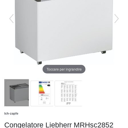
Toccare per ingrandire
Ich-zapfe
Congelatore Liebherr MRHsc2852