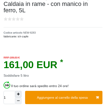
Caldaia in rame - con manico in
ferro, 5L
Codice articolo
NEW-8283
fabbricante:
ich-zapfe
RRP 189,50 €
*
161,00 EUR
Soddisfare
5
litro
Il tuo ordine sarà spedito entro 24 ore!
Aggiungere al carrello della spesa