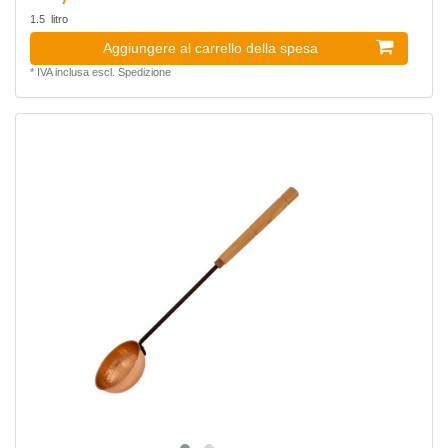
1.5
litro
Aggiungere al carrello della spesa
*
IVA inclusa
escl.
Spedizione