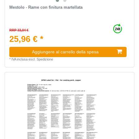
Mestolo - Rame con finitura martellata
RRP 33,04 €
25,96 € *
Aggiungere al carrello della spesa
*
IVA inclusa
escl.
Spedizione