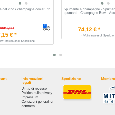
e del vino / champagne cooler PP,
Spumante e champagne - Spumant
spumanti - Champagne Bowl - Acci
74,12 € *
RRP 9,10 €
,15 € *
*
IVA inclusa
escl.
Spedizio
*
IVA inclusa
escl.
Spedizione
ount
Informazioni
Spedizione
Membro
legali
Diritto di recesso
Politica sulla privacy
Impressum
Condizioni generali di
contratto