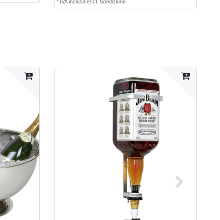
*
IVA inclusa
escl.
Spedizione