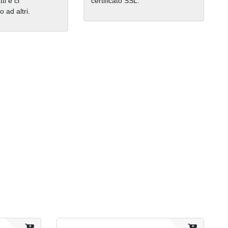
ti e ci
certificato SSL.
ad altri.