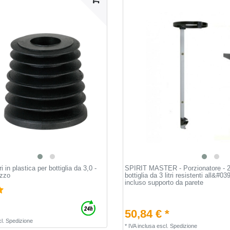
i in plastica per bottiglia da 3,0 -
SPIRIT MASTER - Porzionatore - 2 
ezzo
bottiglia da 3 litri resistenti all&#03
incluso supporto da parete
50,84 € *
l.
Spedizione
*
IVA inclusa
escl.
Spedizione