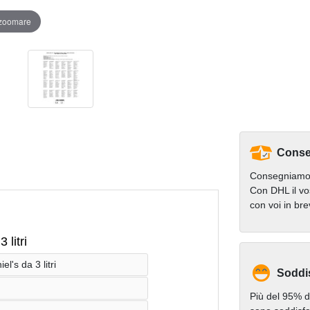
 zoomare
Conse
Consegniamo 
Con DHL il vo
con voi in br
 litri
l's da 3 litri
Soddi
Più del 95% de