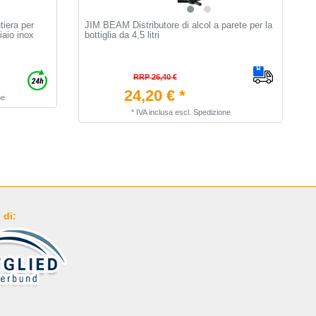
iera per
JIM BEAM Distributore di alcol a parete per la
P
aio inox
bottiglia da 4,5 litri
RRP 26,40 €
24,20 € *
ne
*
IVA inclusa
escl.
Spedizione
 di: