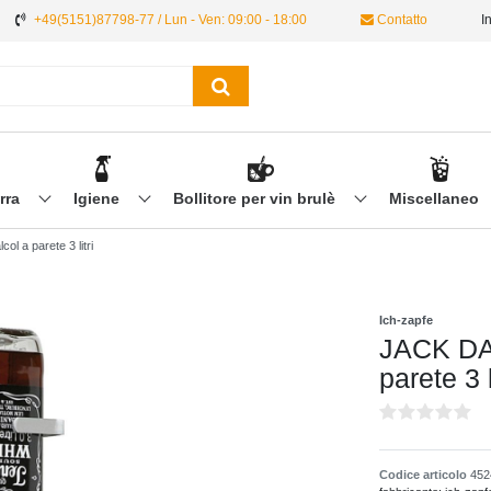
+49(5151)87798-77 / Lun - Ven: 09:00 - 18:00
Contatto
I
irra
Igiene
Bollitore per vin brulè
Miscellaneo
ol a parete 3 litri
Ich-zapfe
JACK DAN
parete 3 l
Codice articolo
452