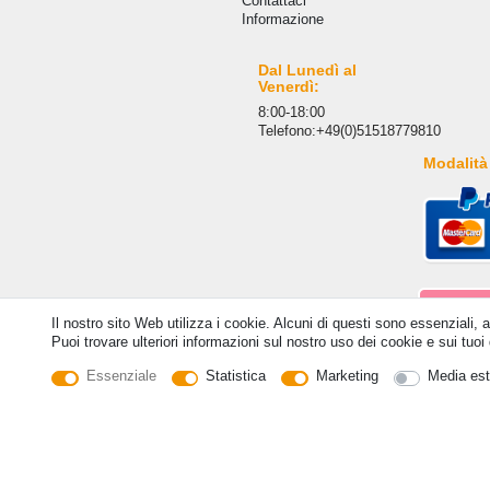
Сontattaci
Informazione
Dal Lunedì al
Venerdì:
8:00-18:00
Telefono:+49(0)51518779810
Modalità
Il nostro sito Web utilizza i cookie. Alcuni di questi sono essenziali, 
Puoi trovare ulteriori informazioni sul nostro uso dei cookie e sui tuoi d
Essenziale
Statistica
Marketing
Media est
© Copyright 2026 | Tutti i diritti riservati. - Tutti i dir
C
Withdraw from contract here