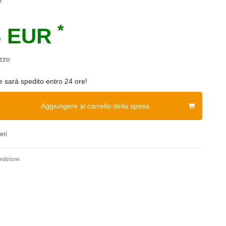
e
*
3 EUR
zzo
ne sarà spedito entro 24 ore!
Aggiungere al carrello della spesa
eri
dizione