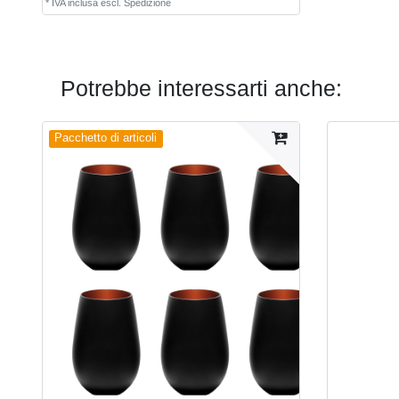
*
IVA inclusa
escl.
Spedizione
Potrebbe interessarti anche:
Pacchetto di articoli