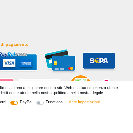
 di pagamento
altri ci aiutano a migliorare questo sito Web e la tua esperienza utente.
iritti come utente nella nostra: politica e nella nostra: legale.
erni
PayPal
Functional
Altre impostazioni
itti riservati. Prezzi incl. 19% di imposta sul valore aggiunto | prezzi base vedi dettaglio articolo | *Si applica all
ontatto