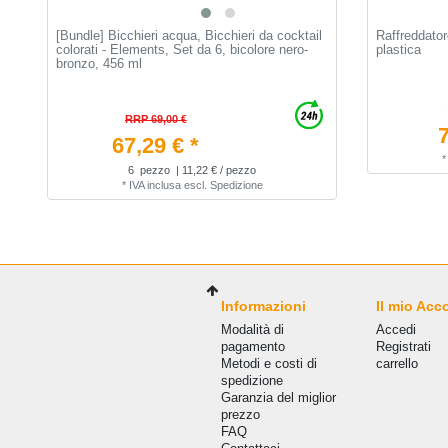
[Bundle] Bicchieri acqua, Bicchieri da cocktail
Raffreddator
colorati - Elements, Set da 6, bicolore nero-
plastica
bronzo, 456 ml
RRP 69,00 €
7
67,29 € *
6
pezzo
| 11,22 € / pezzo
*
IVA inclusa
escl.
Spedizione
Informazioni
Il mio Acc
Modalità di
Accedi
pagamento
Registrati
Metodi e costi di
carrello
spedizione
Garanzia del miglior
prezzo
FAQ