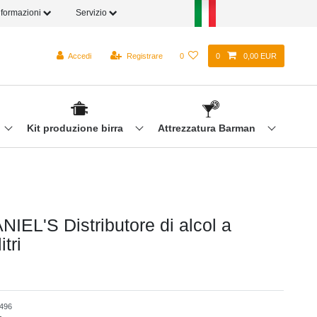
nformazioni
Servizio
Accedi
Registrare
0
0
0,00 EUR
Kit produzione birra
Attrezzatura Barman
IEL'S Distributore di alcol a
itri
496