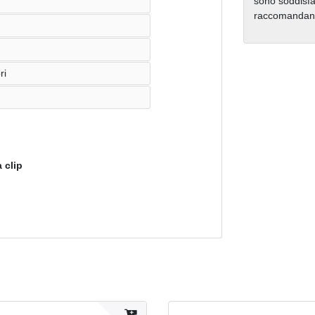
sono soddisfat
raccomandano 
ri
 clip