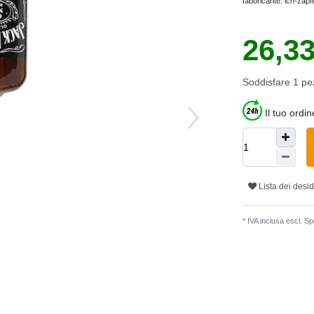
fabbricante:
ich-zapf
26,3
Soddisfare
1
pe
Il tuo ordi
Lista dei desid
* IVA inclusa escl.
Spe