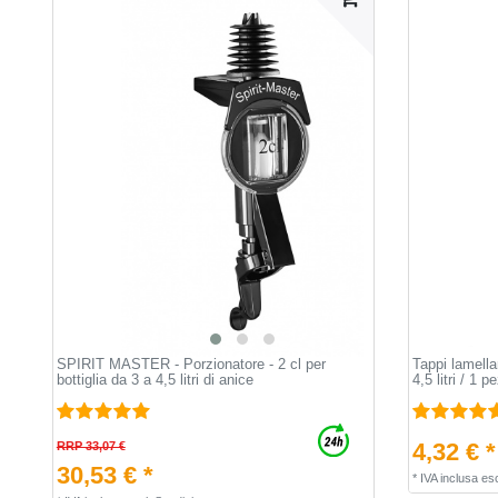
SPIRIT MASTER - Porzionatore - 2 cl per
Tappi lamellar
bottiglia da 3 a 4,5 litri di anice
4,5 litri / 1 p
4,32 € *
RRP 33,07 €
30,53 € *
*
IVA inclusa
esc