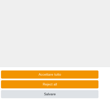
Accettare tutto
Reject all
e consegne in Italia!
Salvare