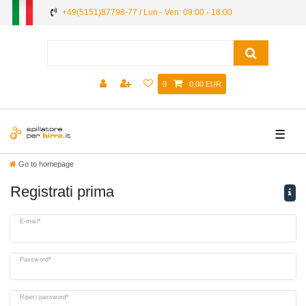
+49(5151)87798-77 / Lun - Ven: 09:00 - 18:00
0
0,00 EUR
☰
Go to homepage
Registrati prima
Ceres::Template.regHoneypotLabel
E-mail*
Password*
Ripeti password*