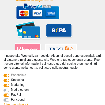
Il nostro sito Web utilizza i cookie. Alcuni di questi sono essenziali, altri
ci aiutano a migliorare questo sito Web e la tua esperienza utente. Puoi
trovare ulteriori informazioni sul nostro uso dei cookie e sui tuoi diritti
come utente nella nostra: politica e nella nostra: legale.
Essenziale
Statistica
Marketing
© Copyright 2026 | Tutti i diritti riservati. - Tutti i diritti riservati. Prezzi
Media esterni
incl. 19% di imposta sul valore aggiunto | prezzi base vedi dettaglio
PayPal
articolo | *Si applica alle consegne in Italia!
Functional
Contatto
Withdraw from contract here
Altre impostazioni